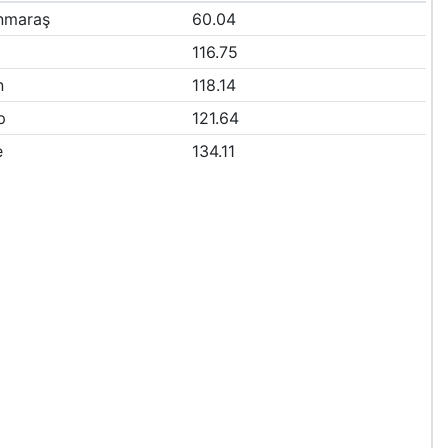
nmaraş
60.04
116.75
n
118.14
p
121.64
e
134.11