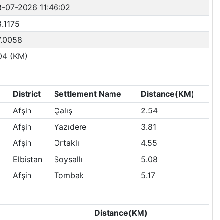
8-07-2026 11:46:02
.1175
7.0058
04 (KM)
District
Settlement Name
Distance(KM)
Afşin
Çalış
2.54
Afşin
Yazıdere
3.81
Afşin
Ortaklı
4.55
Elbistan
Soysallı
5.08
Afşin
Tombak
5.17
Distance(KM)