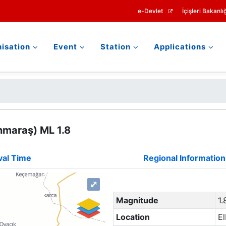
e-Devlet
İçişleri Bakanlığ
isation
Event
Station
Applications
nmaraş) ML 1.8
val Time
Regional Information
⤢
Magnitude
1.
Location
E