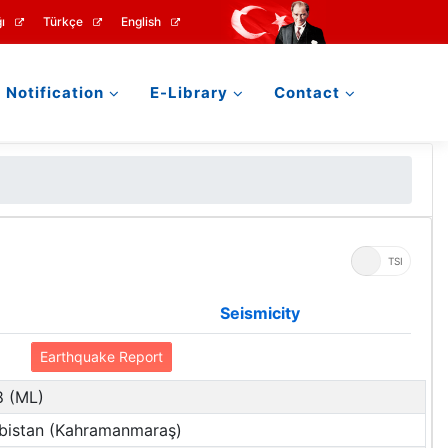
ı
Türkçe
English
Notification
E-Library
Contact
UTC
TSI
Seismicity
Earthquake Report
8 (ML)
lbistan (Kahramanmaraş)