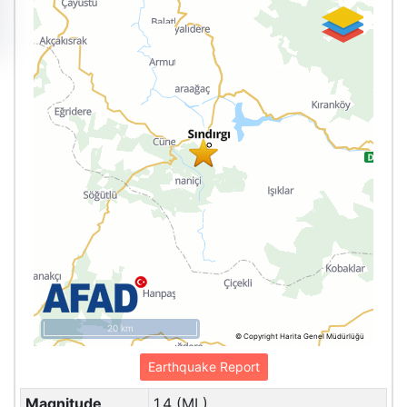
20 km
© Copyright Harita Genel Müdürlüğü
Earthquake Report
Magnitude
1.4 (ML)