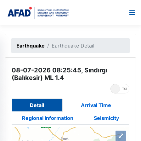
Earthquake
Earthquake Detail
08-07-2026 08:25:45, Sındırgı
(Balıkesir) ML 1.4
UTC
TSI
Detail
Arrival Time
Regional Information
Seismicity
⤢