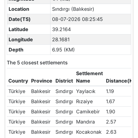
Location
Sındırgı (Balıkesir)
Date(TS)
08-07-2026 08:25:45
Latitude
39.2164
Longitude
28.1681
Depth
6.95 (KM)
The 5 closest settlements
Settlement
Country
Province
District
Name
Distance(KM
Türkiye
Balıkesir
Sındırgı
Yaylacık
1.19
Türkiye
Balıkesir
Sındırgı
Rızaiye
1.67
Türkiye
Balıkesir
Sındırgı
Camikebir
1.90
Türkiye
Balıkesir
Sındırgı
Mandıra
2.57
Türkiye
Balıkesir
Sındırgı
Kocakonak
2.63