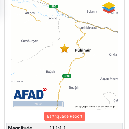
20 km
© Copyright Harita Genel Müdürlüğü
Earthquake Report
Magnitude
1.1 (ML)