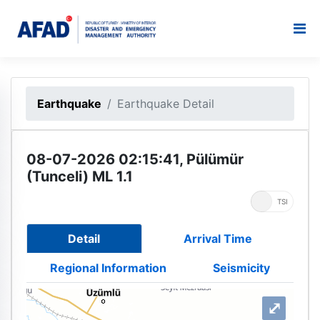
Earthquake
Earthquake Detail
08-07-2026 02:15:41, Pülümür
(Tunceli) ML 1.1
UTC
TSI
Detail
Arrival Time
Regional Information
Seismicity
⤢