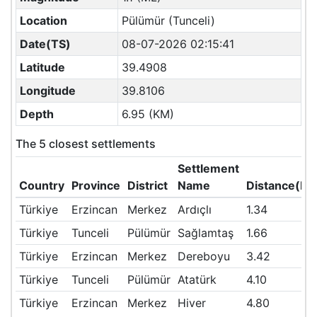
Location
Pülümür (Tunceli)
Date(TS)
08-07-2026 02:15:41
Latitude
39.4908
Longitude
39.8106
Depth
6.95 (KM)
The 5 closest settlements
Settlement
Country
Province
District
Name
Distance(KM
Türkiye
Erzincan
Merkez
Ardıçlı
1.34
Türkiye
Tunceli
Pülümür
Sağlamtaş
1.66
Türkiye
Erzincan
Merkez
Dereboyu
3.42
Türkiye
Tunceli
Pülümür
Atatürk
4.10
Türkiye
Erzincan
Merkez
Hiver
4.80