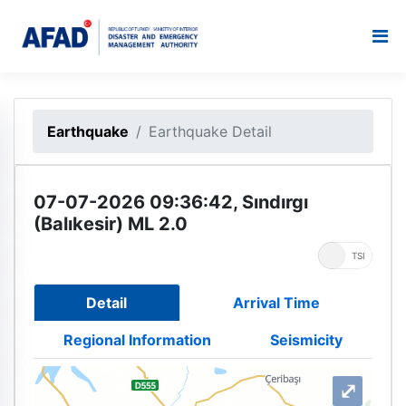
Earthquake
Earthquake Detail
07-07-2026 09:36:42, Sındırgı
(Balıkesir) ML 2.0
UTC
TSI
Detail
Arrival Time
Regional Information
Seismicity
⤢