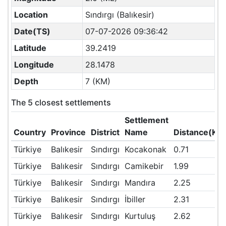
Location
Sındırgı (Balıkesir)
Date(TS)
07-07-2026 09:36:42
Latitude
39.2419
Longitude
28.1478
Depth
7 (KM)
The 5 closest settlements
Settlement
Country
Province
District
Name
Distance(KM
Türkiye
Balıkesir
Sındırgı
Kocakonak
0.71
Türkiye
Balıkesir
Sındırgı
Camikebir
1.99
Türkiye
Balıkesir
Sındırgı
Mandıra
2.25
Türkiye
Balıkesir
Sındırgı
İbiller
2.31
Türkiye
Balıkesir
Sındırgı
Kurtuluş
2.62