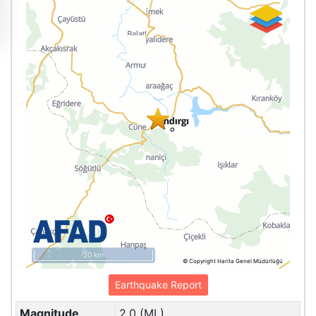
20 km
© Copyright Harita Genel Müdürlüğü
Earthquake Report
Magnitude
2.0 (ML)