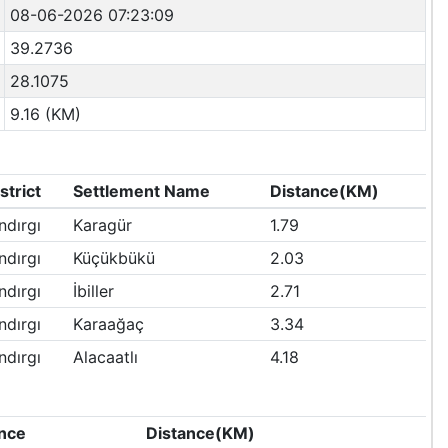
08-06-2026 07:23:09
39.2736
28.1075
9.16 (KM)
strict
Settlement Name
Distance(KM)
ndırgı
Karagür
1.79
ndırgı
Küçükbükü
2.03
ndırgı
İbiller
2.71
ndırgı
Karaağaç
3.34
ndırgı
Alacaatlı
4.18
nce
Distance(KM)