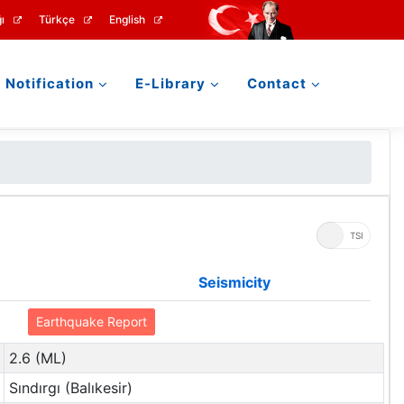
ı
Türkçe
English
Notification
E-Library
Contact
UTC
TSI
Seismicity
Earthquake Report
2.6 (ML)
Sındırgı (Balıkesir)