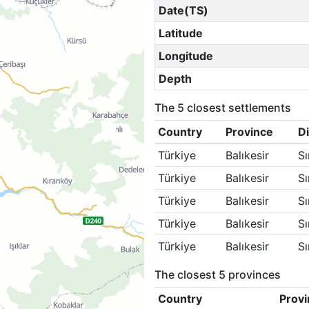
Date(TS)
Latitude
Longitude
Depth
The 5 closest settlements
Country
Province
Di
Türkiye
Balıkesir
Sı
Türkiye
Balıkesir
Sı
Türkiye
Balıkesir
Sı
Türkiye
Balıkesir
Sı
Türkiye
Balıkesir
Sı
The closest 5 provinces
Country
Provi