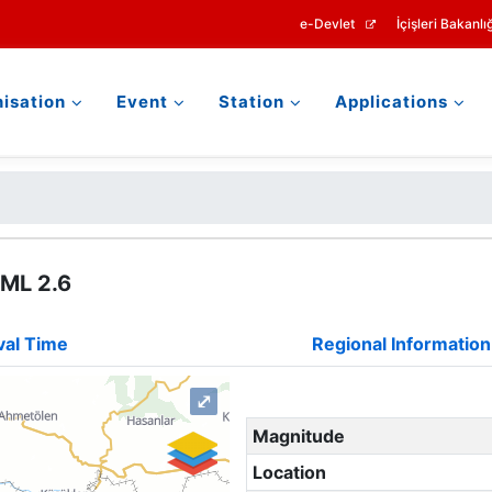
e-Devlet
İçişleri Bakanlığ
isation
Event
Station
Applications
 ML 2.6
val Time
Regional Information
⤢
Magnitude
Location