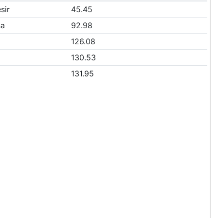
sir
45.45
sa
92.98
126.08
130.53
131.95