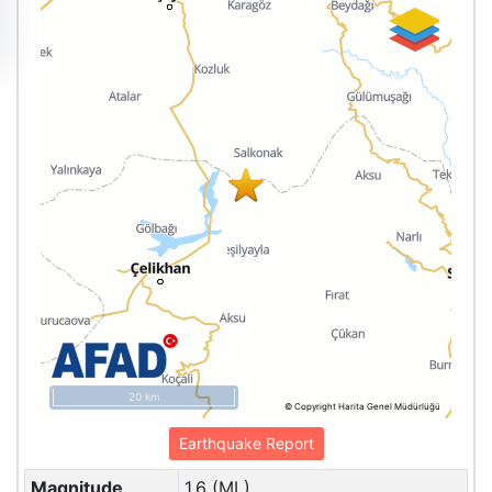
20 km
© Copyright Harita Genel Müdürlüğü
Earthquake Report
Magnitude
1.6 (ML)