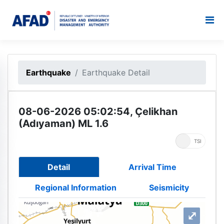
Earthquake
Earthquake Detail
08-06-2026 05:02:54, Çelikhan
(Adıyaman) ML 1.6
UTC
TSI
Detail
Arrival Time
Regional Information
Seismicity
⤢