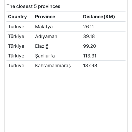
The closest 5 provinces
Country
Province
Distance(KM)
Türkiye
Malatya
26.11
Türkiye
Adıyaman
39.18
Türkiye
Elazığ
99.20
Türkiye
Şanlıurfa
113.31
Türkiye
Kahramanmaraş
137.98