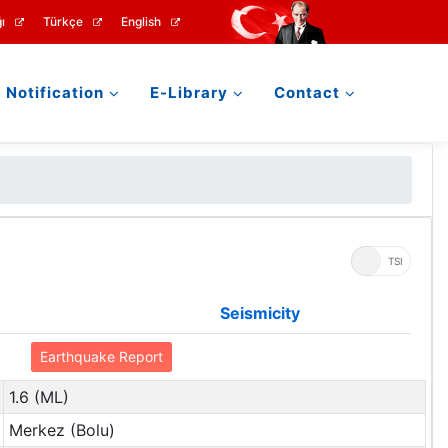
ı
Türkçe
English
Notification
E-Library
Contact
UTC
TSI
Seismicity
Earthquake Report
1.6 (ML)
Merkez (Bolu)