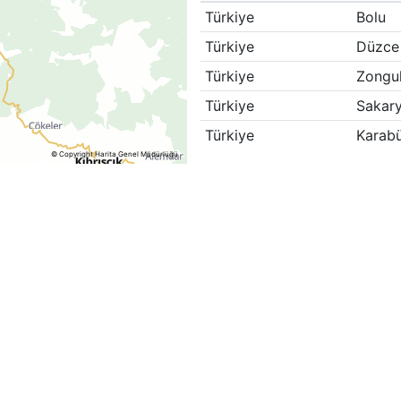
Türkiye
Bolu
Türkiye
Düzce
Türkiye
Zongu
Türkiye
Sakar
Türkiye
Karab
© Copyright Harita Genel Müdürlüğü