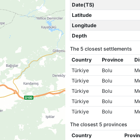
Date(TS)
Latitude
Longitude
Depth
The 5 closest settlements
Country
Province
Di
Türkiye
Bolu
M
Türkiye
Bolu
M
Türkiye
Bolu
M
Türkiye
Bolu
M
Türkiye
Bolu
M
The closest 5 provinces
Country
Provi