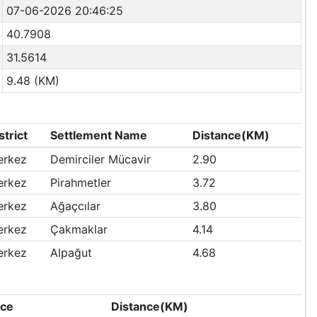
07-06-2026 20:46:25
40.7908
31.5614
9.48 (KM)
strict
Settlement Name
Distance(KM)
erkez
Demirciler Mücavir
2.90
erkez
Pirahmetler
3.72
erkez
Ağaçcılar
3.80
erkez
Çakmaklar
4.14
erkez
Alpağut
4.68
nce
Distance(KM)