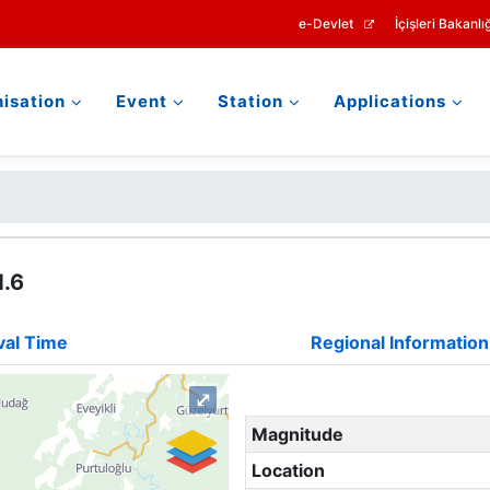
e-Devlet
İçişleri Bakanlığ
isation
Event
Station
Applications
1.6
val Time
Regional Information
⤢
Magnitude
Location