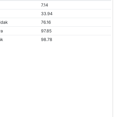
7.14
33.94
ldak
76.16
ya
97.85
ük
98.78