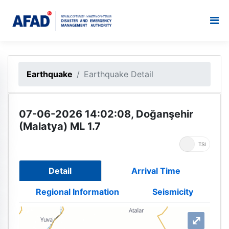
Earthquake
Earthquake Detail
07-06-2026 14:02:08, Doğanşehir
(Malatya) ML 1.7
UTC
TSI
Detail
Arrival Time
Regional Information
Seismicity
⤢