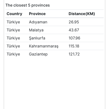
The closest 5 provinces
Country
Province
Distance(KM)
Türkiye
Adıyaman
26.95
Türkiye
Malatya
43.67
Türkiye
Şanlıurfa
107.96
Türkiye
Kahramanmaraş
115.18
Türkiye
Gaziantep
121.72