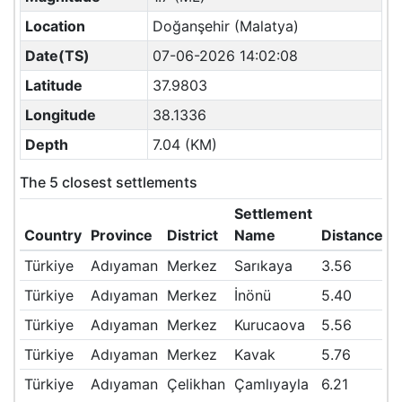
Location
Doğanşehir (Malatya)
Date(TS)
07-06-2026 14:02:08
Latitude
37.9803
Longitude
38.1336
Depth
7.04 (KM)
The 5 closest settlements
Settlement
Country
Province
District
Name
Distance(
Türkiye
Adıyaman
Merkez
Sarıkaya
3.56
Türkiye
Adıyaman
Merkez
İnönü
5.40
Türkiye
Adıyaman
Merkez
Kurucaova
5.56
Türkiye
Adıyaman
Merkez
Kavak
5.76
Türkiye
Adıyaman
Çelikhan
Çamlıyayla
6.21