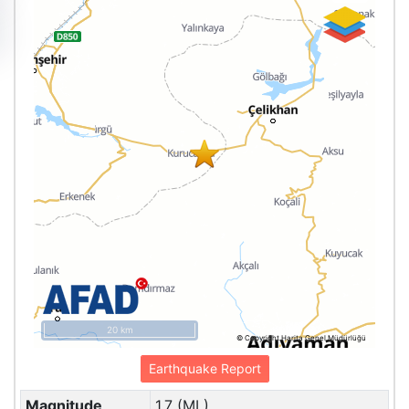
20 km
© Copyright Harita Genel Müdürlüğü
Earthquake Report
Magnitude
1.7 (ML)