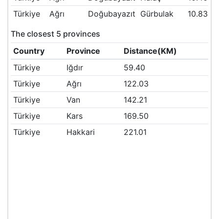
Türkiye
Ağrı
Doğubayazıt
Gürbulak
10.83
The closest 5 provinces
Country
Province
Distance(KM)
Türkiye
Iğdır
59.40
Türkiye
Ağrı
122.03
Türkiye
Van
142.21
Türkiye
Kars
169.50
Türkiye
Hakkari
221.01