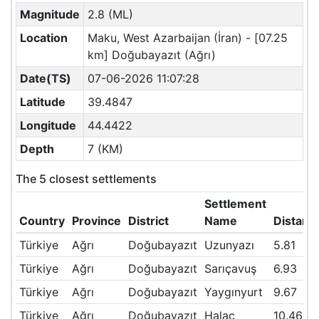
Magnitude
2.8 (ML)
Location
Maku, West Azarbaijan (İran) - [07.25
km] Doğubayazıt (Ağrı)
Date(TS)
07-06-2026 11:07:28
Latitude
39.4847
Longitude
44.4422
Depth
7 (KM)
The 5 closest settlements
Settlement
Country
Province
District
Name
Distanc
Türkiye
Ağrı
Doğubayazıt
Uzunyazı
5.81
Türkiye
Ağrı
Doğubayazıt
Sarıçavuş
6.93
Türkiye
Ağrı
Doğubayazıt
Yaygınyurt
9.67
Türkiye
Ağrı
Doğubayazıt
Halaç
10.46