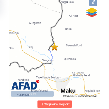
⤢
20 km
© Copyright Harita Genel Müdürlüğü
Earthquake Report