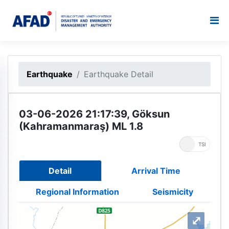
Earthquake
Earthquake Detail
03-06-2026 21:17:39, Göksun
(Kahramanmaraş) ML 1.8
UTC
TSI
Detail
Arrival Time
Regional Information
Seismicity
⤢