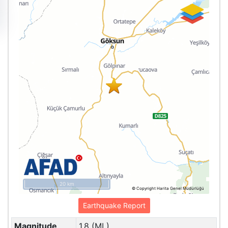
20 km
© Copyright Harita Genel Müdürlüğü
Earthquake Report
Magnitude
1.8 (ML)