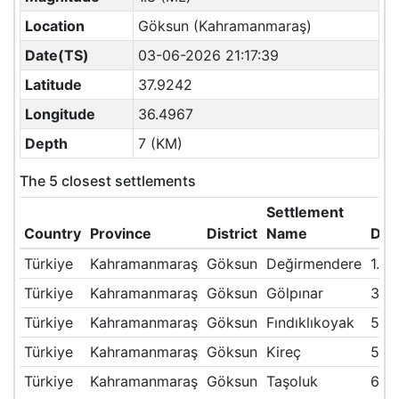
Location
Göksun (Kahramanmaraş)
Date(TS)
03-06-2026 21:17:39
Latitude
37.9242
Longitude
36.4967
Depth
7 (KM)
The 5 closest settlements
Settlement
Country
Province
District
Name
Dis
Türkiye
Kahramanmaraş
Göksun
Değirmendere
1.06
Türkiye
Kahramanmaraş
Göksun
Gölpınar
3.4
Türkiye
Kahramanmaraş
Göksun
Fındıklıkoyak
5.7
Türkiye
Kahramanmaraş
Göksun
Kireç
5.9
Türkiye
Kahramanmaraş
Göksun
Taşoluk
6.71