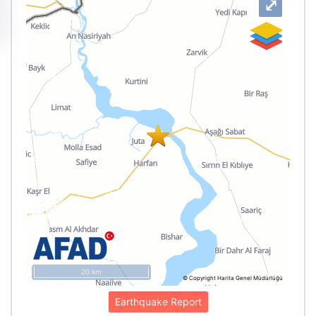
⤢
20 km
© Copyright Harita Genel Müdürlüğü
Earthquake Report