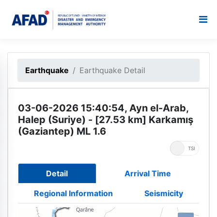
Earthquake
Earthquake Detail
03-06-2026 15:40:54, Ayn el-Arab,
Halep (Suriye) - [27.53 km] Karkamış
(Gaziantep) ML 1.6
UTC
TSI
Detail
Arrival Time
Regional Information
Seismicity