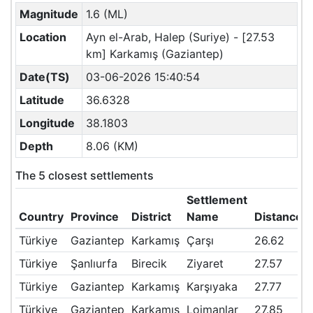
Magnitude
1.6 (ML)
Location
Ayn el-Arab, Halep (Suriye) - [27.53
km] Karkamış (Gaziantep)
Date(TS)
03-06-2026 15:40:54
Latitude
36.6328
Longitude
38.1803
Depth
8.06 (KM)
The 5 closest settlements
Settlement
Country
Province
District
Name
Distance(
Türkiye
Gaziantep
Karkamış
Çarşı
26.62
Türkiye
Şanlıurfa
Birecik
Ziyaret
27.57
Türkiye
Gaziantep
Karkamış
Karşıyaka
27.77
Türkiye
Gaziantep
Karkamış
Lojmanlar
27.85