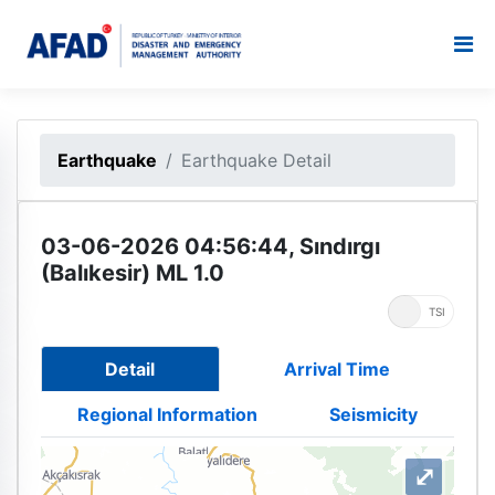
Earthquake
Earthquake Detail
03-06-2026 04:56:44, Sındırgı
(Balıkesir) ML 1.0
UTC
TSI
Detail
Arrival Time
Regional Information
Seismicity
⤢