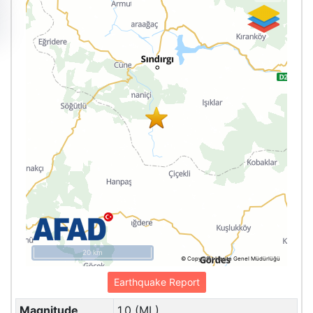
20 km
© Copyright Harita Genel Müdürlüğü
Earthquake Report
Magnitude
1.0 (ML)