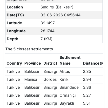
Location
Sındırgı (Balıkesir)
Date(TS)
03-06-2026 04:56:44
Latitude
39.1497
Longitude
28.1744
Depth
7 (KM)
The 5 closest settlements
Settlement
Country
Province
District
Name
Distance(KM
Türkiye
Balıkesir
Sındırgı
Aktaş
2.35
Türkiye
Manisa
Gördes
Kınık
2.94
Türkiye
Balıkesir
Sındırgı
Sinandede
3.36
Türkiye
Balıkesir
Sındırgı
Ormaniçi
5.27
Türkiye
Balıkesir
Sındırgı
Bayraklı
5.51