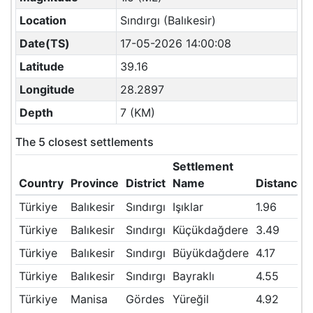
Location
Sındırgı (Balıkesir)
Date(TS)
17-05-2026 14:00:08
Latitude
39.16
Longitude
28.2897
Depth
7 (KM)
The 5 closest settlements
Settlement
Country
Province
District
Name
Distance(
Türkiye
Balıkesir
Sındırgı
Işıklar
1.96
Türkiye
Balıkesir
Sındırgı
Küçükdağdere
3.49
Türkiye
Balıkesir
Sındırgı
Büyükdağdere
4.17
Türkiye
Balıkesir
Sındırgı
Bayraklı
4.55
Türkiye
Manisa
Gördes
Yüreğil
4.92