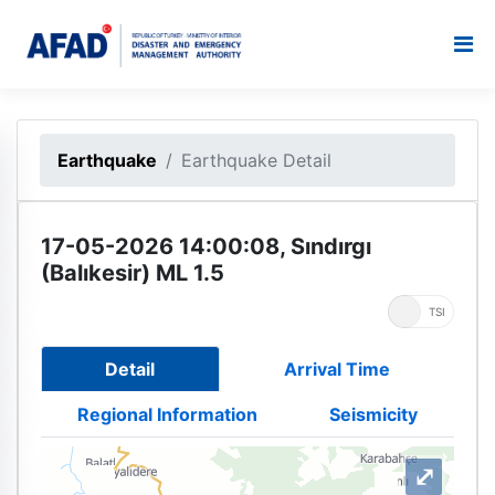
Earthquake
Earthquake Detail
17-05-2026 14:00:08, Sındırgı
(Balıkesir) ML 1.5
UTC
TSI
Detail
Arrival Time
Regional Information
Seismicity
⤢