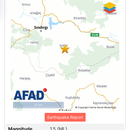
20 km
© Copyright Harita Genel Müdürlüğü
Earthquake Report
Magnitude
1.5 (ML)