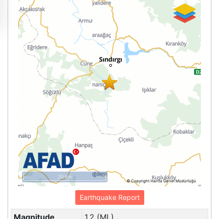
20 km
© Copyright Harita Genel Müdürlüğü
Earthquake Report
Magnitude
1.2 (ML)