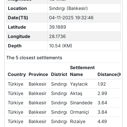
Location
Sındırgı (Balıkesir)
Date(TS)
04-11-2025 19:32:46
Latitude
39.1889
Longitude
28.1736
Depth
10.54 (KM)
The 5 closest settlements
Settlement
Country
Province
District
Name
Distance(KM
Türkiye
Balıkesir
Sındırgı
Yaylacık
1.92
Türkiye
Balıkesir
Sındırgı
Aktaş
2.99
Türkiye
Balıkesir
Sındırgı
Sinandede
3.64
Türkiye
Balıkesir
Sındırgı
Ormaniçi
3.84
Türkiye
Balıkesir
Sındırgı
Rızaiye
4.49