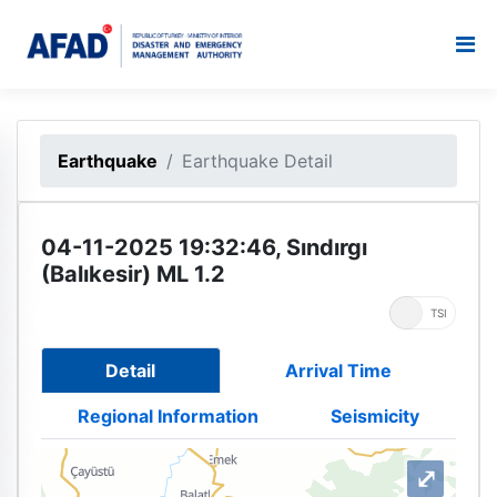
Earthquake
Earthquake Detail
04-11-2025 19:32:46, Sındırgı
(Balıkesir) ML 1.2
UTC
TSI
Detail
Arrival Time
Regional Information
Seismicity
⤢