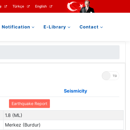
ı
Türkçe
English
Notification
E-Library
Contact
UTC
TSI
Seismicity
Earthquake Report
1.8 (ML)
Merkez (Burdur)