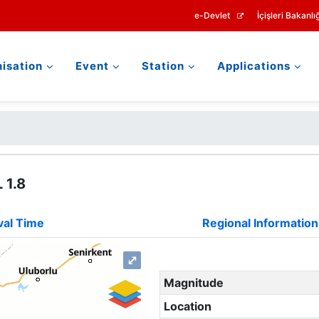
e-Devlet
İçişleri Bakanlığ
isation
Event
Station
Applications
 1.8
val Time
Regional Information
⤢
Magnitude
Location