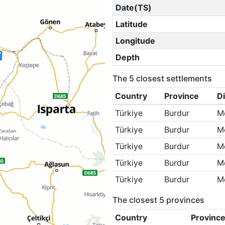
Date(TS)
Latitude
Longitude
Depth
The 5 closest settlements
Country
Province
Di
Türkiye
Burdur
M
Türkiye
Burdur
M
Türkiye
Burdur
M
Türkiye
Burdur
M
Türkiye
Burdur
M
The closest 5 provinces
Country
Provinc