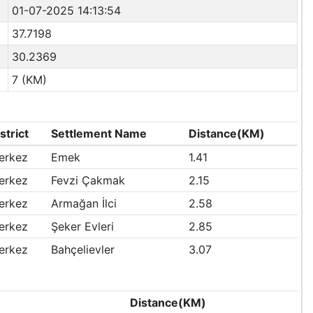
01-07-2025 14:13:54
37.7198
30.2369
7 (KM)
strict
Settlement Name
Distance(KM)
erkez
Emek
1.41
erkez
Fevzi Çakmak
2.15
erkez
Armağan İlci
2.58
erkez
Şeker Evleri
2.85
erkez
Bahçelievler
3.07
e
Distance(KM)