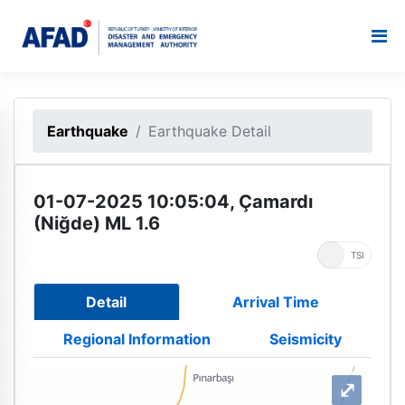
Earthquake
Earthquake Detail
01-07-2025 10:05:04, Çamardı
(Niğde) ML 1.6
UTC
TSI
Detail
Arrival Time
Regional Information
Seismicity
⤢