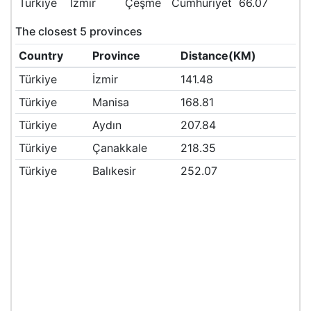
Türkiye
İzmir
Çeşme
Cumhuriyet
66.07
The closest 5 provinces
Country
Province
Distance(KM)
Türkiye
İzmir
141.48
Türkiye
Manisa
168.81
Türkiye
Aydın
207.84
Türkiye
Çanakkale
218.35
Türkiye
Balıkesir
252.07