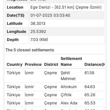
Location
Ege Denizi - [62.51 km] Çeşme (İzmir)
Date(TS)
01-07-2025 03:33:40
Latitude
38.3013
Longitude
25.5392
Depth
7.03 (KM)
The 5 closest settlements
Settlement
Country
Province
District
Name
Distance(KM
Türkiye
İzmir
Çeşme
Şehit
61.58
Mehmet
Türkiye
İzmir
Çeşme
Altınkum
64.63
Türkiye
İzmir
Çeşme
Çiftlik
65.26
Türkiye
İzmir
Çeşme
Alev Ada
65.53