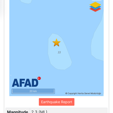
20 km
© Copyright Harita Genel Müdürlüğü
Earthquake Report
Magnitude
2.3 (ML)