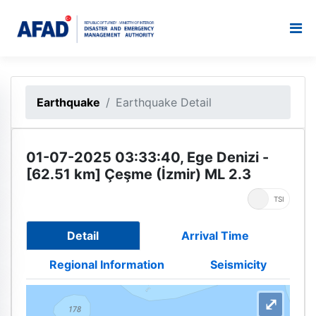
Earthquake
Earthquake Detail
01-07-2025 03:33:40, Ege Denizi -
[62.51 km] Çeşme (İzmir) ML 2.3
UTC
TSI
Detail
Arrival Time
Regional Information
Seismicity
⤢