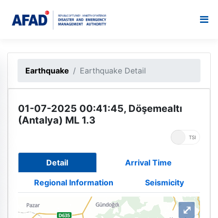
Earthquake
Earthquake Detail
01-07-2025 00:41:45, Döşemealtı
(Antalya) ML 1.3
UTC
TSI
Detail
Arrival Time
Regional Information
Seismicity
⤢