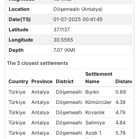
Location
Döşemealtı (Antalya)
Date(TS)
01-07-2025 00:41:45
Latitude
37.1137
Longitude
30.5565
Depth
7.07 (KM)
The 5 closest settlements
Settlement
Country
Province
District
Name
Distance
Türkiye
Antalya
Döşemealtı
Bıyıklı
0.69
Türkiye
Antalya
Döşemealtı
Kömürcüler
4.38
Türkiye
Antalya
Döşemealtı
Kovanlık
4.79
Türkiye
Antalya
Döşemealtı
Selimiye
4.84
Türkiye
Antalya
Döşemealtı
Aosb 1.
5.76