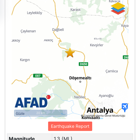
20 km
© Copyright Harita Genel Müdürlüğü
Earthquake Report
Magnitude
1.3 (ML)