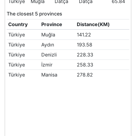
Türkiye
Muğla
Datça
Datça
65.84
The closest 5 provinces
Country
Province
Distance(KM)
Türkiye
Muğla
141.22
Türkiye
Aydın
193.58
Türkiye
Denizli
228.33
Türkiye
İzmir
258.33
Türkiye
Manisa
278.82