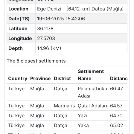
Location
Ege Denizi - [64.12 km] Datça (Muğla)
Date(TS)
19-06-2025 15:42:06
Latitude
36.1178
Longitude
27.5703
Depth
14.96 (KM)
The 5 closest settlements
Settlement
Country
Province
District
Name
Distance
Türkiye
Muğla
Datça
Palamutbükü
60.47
Adası
Türkiye
Muğla
Marmaris
Çatal Adaları
64.57
Türkiye
Muğla
Datça
Yazı
64.71
Türkiye
Muğla
Datça
Yaka
65.02