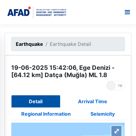
Earthquake
Earthquake Detail
19-06-2025 15:42:06, Ege Denizi -
[64.12 km] Datça (Muğla) ML 1.8
UTC
TSI
Detail
Arrival Time
Regional Information
Seismicity
⤢