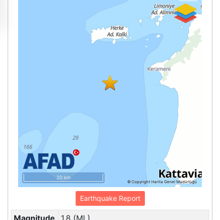
20 km
© Copyright Harita Genel Müdürlüğü
Earthquake Report
Magnitude
1.8 (ML)