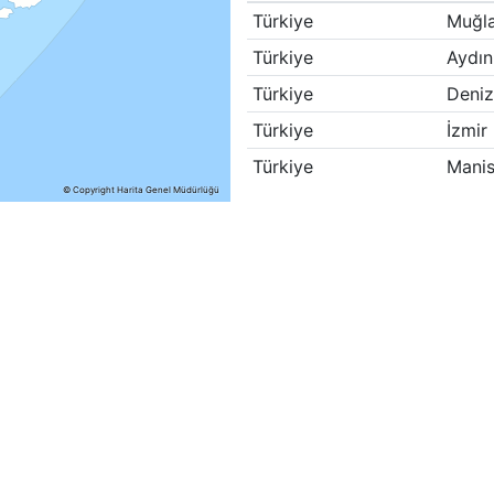
Türkiye
Muğl
Türkiye
Aydın
Türkiye
Deniz
Türkiye
İzmir
Türkiye
Mani
© Copyright Harita Genel Müdürlüğü