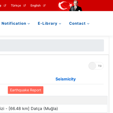
ı
Türkçe
English
Notification
E-Library
Contact
UTC
TSI
Seismicity
Earthquake Report
zi - [66.48 km] Datça (Muğla)