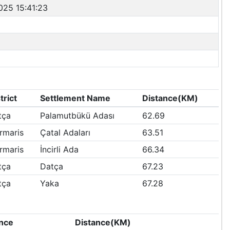
025 15:41:23
trict
Settlement Name
Distance(KM)
tça
Palamutbükü Adası
62.69
rmaris
Çatal Adaları
63.51
rmaris
İncirli Ada
66.34
tça
Datça
67.23
tça
Yaka
67.28
nce
Distance(KM)