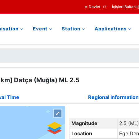
e-Devlet
İçişleri Bakanlığ
isation
Event
Station
Applications
 km] Datça (Muğla) ML 2.5
val Time
Regional Information
⤢
Magnitude
2.5 (ML)
Location
Ege Deni