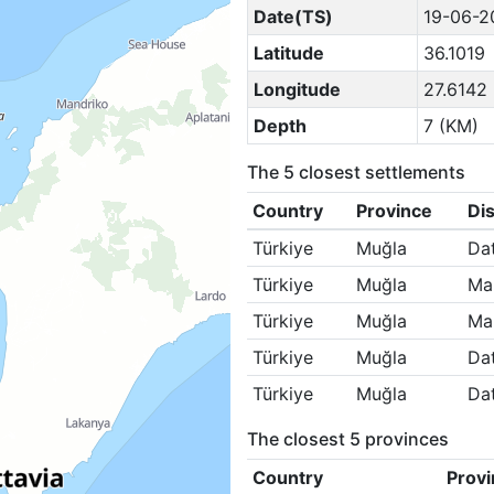
Date(TS)
19-06-2
Latitude
36.1019
Longitude
27.6142
Depth
7 (KM)
The 5 closest settlements
Country
Province
Dis
Türkiye
Muğla
Da
Türkiye
Muğla
Ma
Türkiye
Muğla
Ma
Türkiye
Muğla
Da
Türkiye
Muğla
Da
The closest 5 provinces
Country
Provi