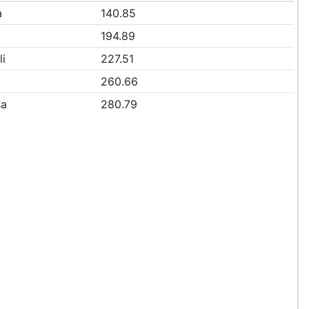
a
140.85
194.89
li
227.51
260.66
sa
280.79