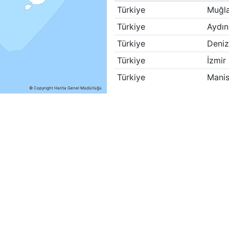
Türkiye
Muğl
Türkiye
Aydın
Türkiye
Deniz
Türkiye
İzmir
Türkiye
Mani
© Copyright Harita Genel Müdürlüğü