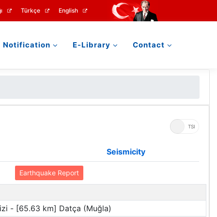
ı
Türkçe
English
Notification
E-Library
Contact
UTC
TSI
Seismicity
Earthquake Report
zi - [65.63 km] Datça (Muğla)