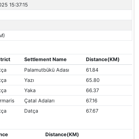
025 15:37:15
M)
trict
Settlement Name
Distance(KM)
tça
Palamutbükü Adası
61.84
tça
Yazı
65.80
tça
Yaka
66.37
rmaris
Çatal Adaları
67.16
tça
Datça
67.67
nce
Distance(KM)