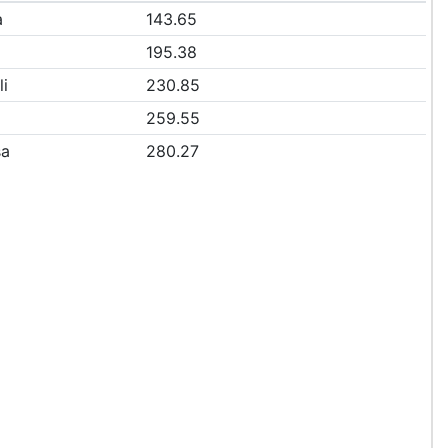
a
143.65
195.38
li
230.85
259.55
sa
280.27