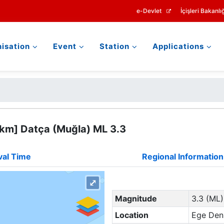
e-Devlet
İçişleri Bakanlığ
isation
Event
Station
Applications
 km] Datça (Muğla) ML 3.3
val Time
Regional Information
⤢
Magnitude
3.3 (ML)
Location
Ege Deni